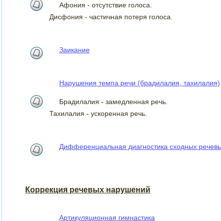
Афония - отсутствие голоса.
Дисфония - частичная потеря голоса.
Заикание
Нарушения темпа речи (брадилалия, тахилалия)
Брадилалия - замедленная речь.
Тахилалия - ускоренная речь.
Дифференциальная диагностика сходных речев
Коррекция речевых нарушений
Артикуляционная гимнастика