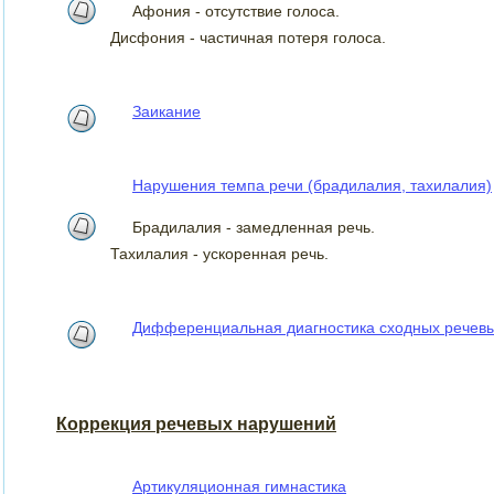
Афония - отсутствие голоса.
Дисфония - частичная потеря голоса.
Заикание
Нарушения темпа речи (брадилалия, тахилалия)
Брадилалия - замедленная речь.
Тахилалия - ускоренная речь.
Дифференциальная диагностика сходных речев
Коррекция речевых нарушений
Артикуляционная гимнастика