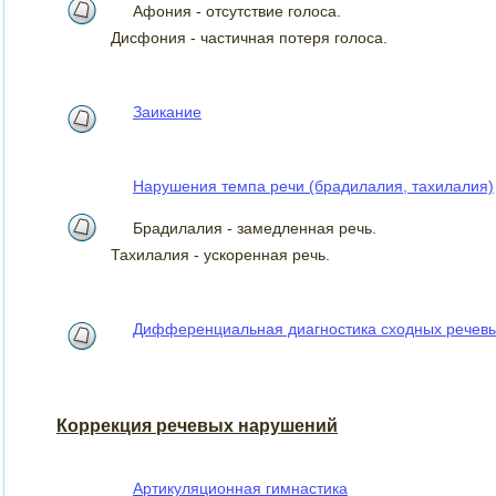
Афония - отсутствие голоса.
Дисфония - частичная потеря голоса.
Заикание
Нарушения темпа речи (брадилалия, тахилалия)
Брадилалия - замедленная речь.
Тахилалия - ускоренная речь.
Дифференциальная диагностика сходных речев
Коррекция речевых нарушений
Артикуляционная гимнастика