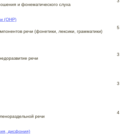
3
ошения и фонематического слуха
и (ОНР)
5
мпонентов речи (фонетики, лексики, грамматики)
3
 недоразвитие речи
3
4
членораздельной речи
ия, дисфония)