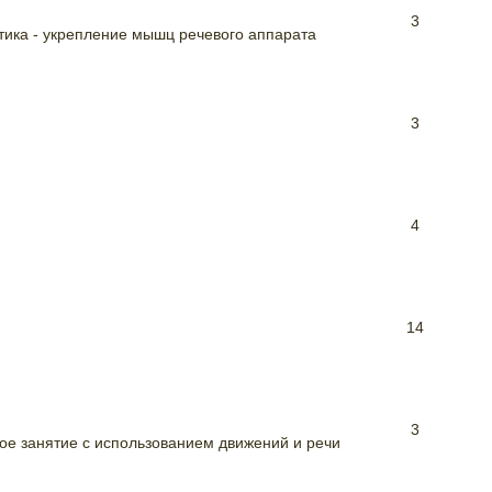
3
тика - укрепление мышц речевого аппарата
3
4
14
3
ое занятие с использованием движений и речи