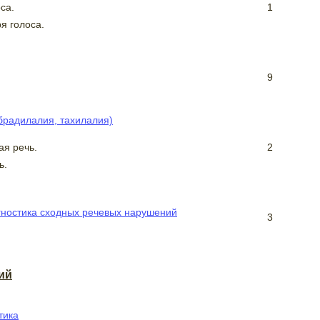
са.
1
я голоса.
9
брадилалия, тахилалия)
ая речь.
2
ь.
ностика сходных речевых нарушений
3
ий
тика