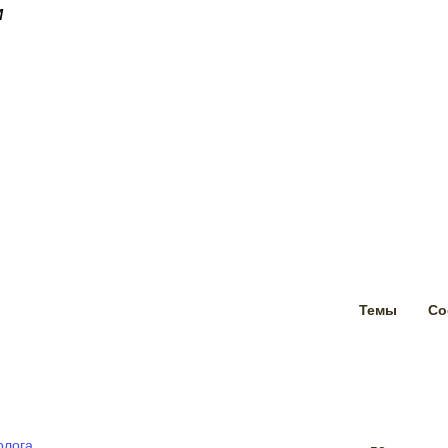
м
Темы
Со
олога