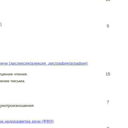
)
5
ечи (дислексия/алексия, дисграфия/аграфия)
ушение чтения.
15
ение письма.
7
вукопроизношения
е недоразвитие речи (ФФН)