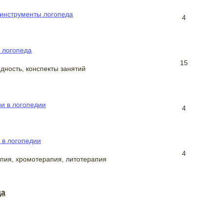
инструменты логопеда
4
 логопеда
15
лядность, конспекты занятий
и в логопедии
4
в логопедии
4
пия, хромотерапия, литотерапия
да