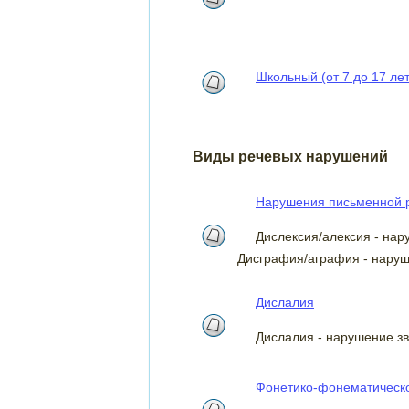
Школьный (от 7 до 17 лет
Виды речевых нарушений
Нарушения письменной р
Дислексия/алексия - нар
Дисграфия/аграфия - наруш
Дислалия
Дислалия - нарушение з
Фонетико-фонематическо