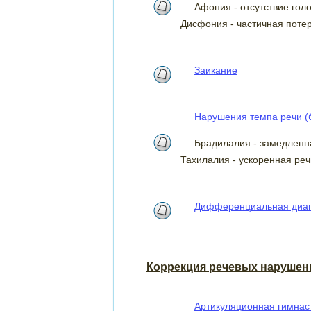
Афония - отсутствие голо
Дисфония - частичная потер
Заикание
Нарушения темпа речи (
Брадилалия - замедленн
Тахилалия - ускоренная реч
Дифференциальная диаг
Коррекция речевых нарушен
Артикуляционная гимнас