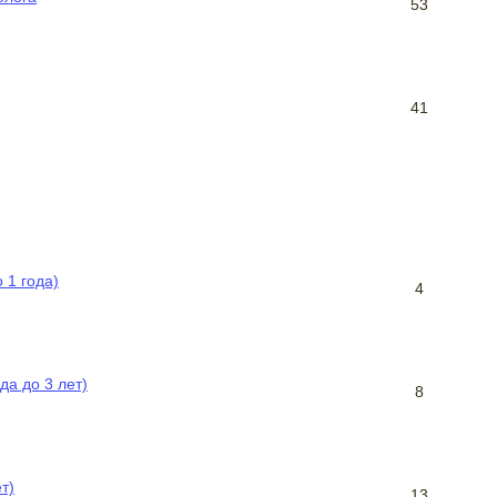
53
41
 1 года)
4
да до 3 лет)
8
т)
13