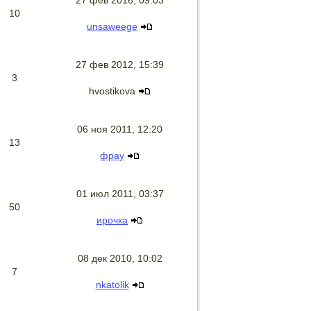
27 фев 2016, 09:03
10
unsaweege
27 фев 2012, 15:39
3
hvostikova
06 ноя 2011, 12:20
13
фрау
01 июл 2011, 03:37
50
ирочка
08 дек 2010, 10:02
7
nkatolik