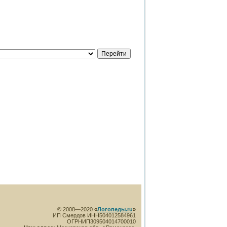
© 2008—2020
«
Логопеды.ru
»
ИП Смердов ИНН504012584961
ОГРНИП309504014700010