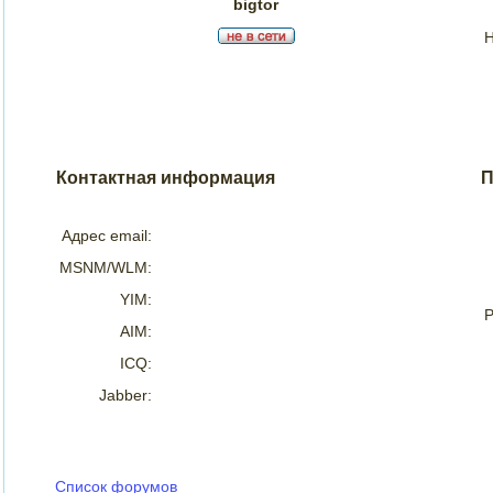
bigtor
Н
Контактная информация
П
Адрес email:
MSNM/WLM:
YIM:
Р
AIM:
ICQ:
Jabber:
Список форумов