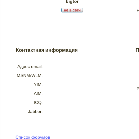
bigtor
Н
Контактная информация
П
Адрес email:
MSNM/WLM:
YIM:
Р
AIM:
ICQ:
Jabber:
Список форумов