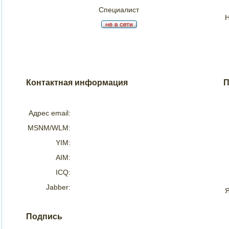
Специалист
Н
Контактная информация
П
Адрес email:
MSNM/WLM:
YIM:
AIM:
ICQ:
Jabber:
Я
Подпись