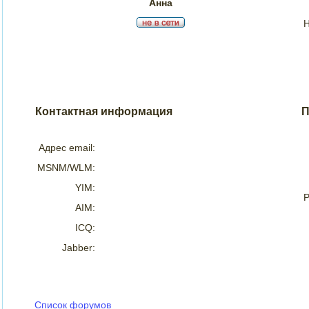
Анна
Н
Контактная информация
П
Адрес email:
MSNM/WLM:
YIM:
Р
AIM:
ICQ:
Jabber:
Список форумов