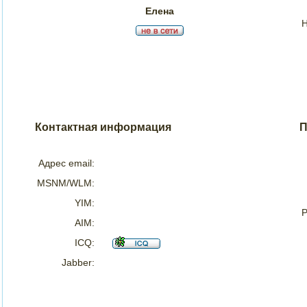
Елена
Н
Контактная информация
П
Адрес email:
MSNM/WLM:
YIM:
Р
AIM:
ICQ:
Jabber: