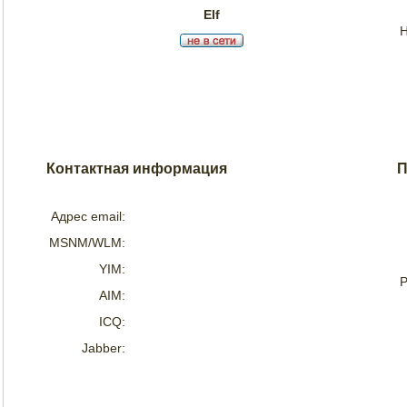
Elf
Н
Контактная информация
П
Адрес email:
MSNM/WLM:
YIM:
Р
AIM:
ICQ:
Jabber: