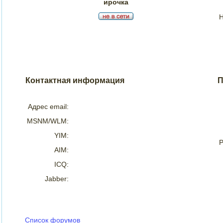
ирочка
Н
Контактная информация
П
Адрес email:
MSNM/WLM:
YIM:
Р
AIM:
ICQ:
Jabber:
Список форумов