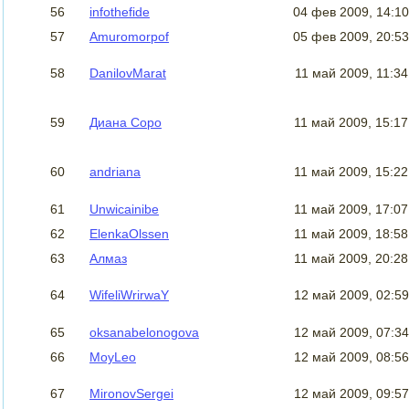
56
infothefide
04 фев 2009, 14:1
57
Amuromorpof
05 фев 2009, 20:5
58
DanilovMarat
11 май 2009, 11:3
59
Диана Соро
11 май 2009, 15:1
60
andriana
11 май 2009, 15:2
61
Unwicainibe
11 май 2009, 17:0
62
ElenkaOlssen
11 май 2009, 18:5
63
Алмаз
11 май 2009, 20:2
64
WifeliWrirwaY
12 май 2009, 02:5
65
oksanabelonogova
12 май 2009, 07:3
66
MoyLeo
12 май 2009, 08:5
67
MironovSergei
12 май 2009, 09:5