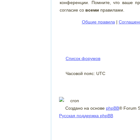
конференции. Помните, что ваше пр
согласие со
всеми
правилами.
Общие правила
|
Соглашен
Список форумов
Часовой пояс: UTC
Создано на основе
phpBB
® Forum S
Русская поддержка phpBB