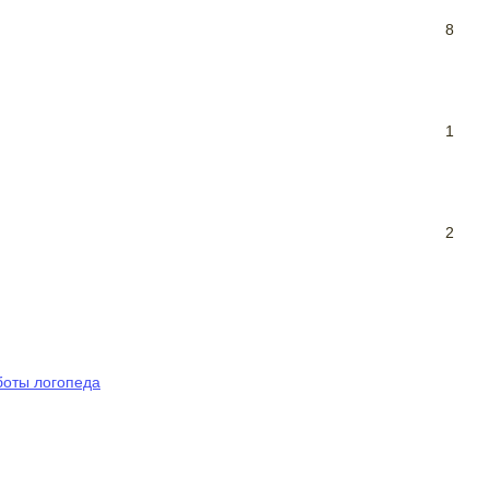
8
1
2
боты логопеда