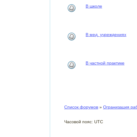
В школе
В мед. учреждениях
В частной практике
Список форумов
»
Огранизация ра
Часовой пояс: UTC