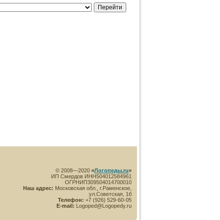
© 2008—2020
«
Логопеды.ru
»
ИП Смердов ИНН504012584961
ОГРНИП309504014700010
Наш адрес:
Московская обл., г.Раменское,
ул.Советская, 1б
Телефон:
+7 (926) 529-60-05
E-mail:
Logoped@Logopedy.ru