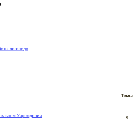
м
боты логопеда
Темы
тельном Учреждении
8