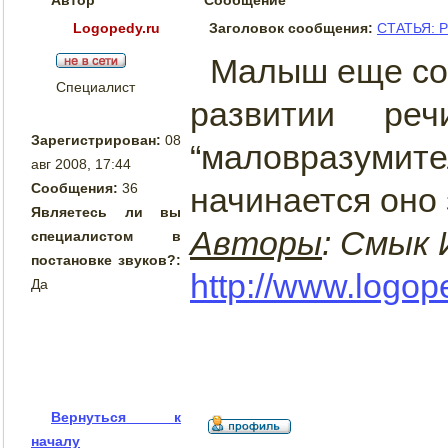
Logopedy.ru
Заголовок сообщения:
СТАТЬЯ: Ра
Малыш еще сов
Специалист
развитии ре
Зарегистрирован:
08
“маловразумит
авг 2008, 17:44
Сообщения:
36
начинается оно 
Являетесь ли вы
Авторы
: Смык 
специалистом в
постановке звуков?:
http://www.logop
Да
Вернуться к
началу