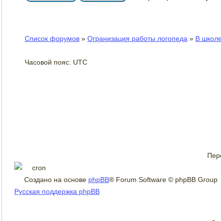
Список форумов
»
Огранизация работы логопеда
»
В школ
Часовой пояс: UTC
Пер
Создано на основе
phpBB
® Forum Software © phpBB Group
Русская поддержка phpBB