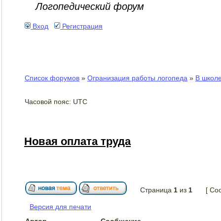
Логопедический форум
Вход
Регистрация
Список форумов
»
Огранизация работы логопеда
»
В школ
Часовой пояс: UTC
Новая оплата труда
Страница
1
из
1
[ Со
Версия для печати
Автор
Сообщение