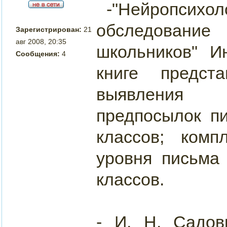
-"Нейропси
обследовани
Зарегистрирован:
21
авг 2008, 20:35
школьников" И
Сообщения:
4
книге предст
выявления 
предпосылок п
классов; комп
уровня письма 
классов.
- И. Н. Садов