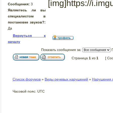
[img]https://i.im
Сообщения:
3
Являетесь ли вы
специалистом в
постановке звуков?:
Да
Вернуться к
началу
Показать сообщения за:
Страница
1
из
1
[ Со
Список форумов
»
Виды речевых нарушений
»
Нарушения п
Часовой пояс: UTC