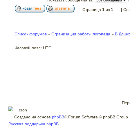
Страница
1
из
1
[ Со
Список форумов
»
Огранизация работы логопеда
»
В Дошк
Часовой пояс: UTC
Пер
Создано на основе
phpBB
® Forum Software © phpBB Group
Русская поддержка phpBB