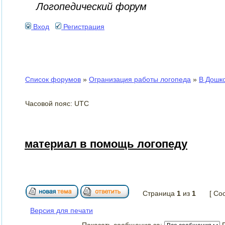
Логопедический форум
Вход
Регистрация
Список форумов
»
Огранизация работы логопеда
»
В Дошк
Часовой пояс: UTC
материал в помощь логопеду
Страница
1
из
1
[ Со
Версия для печати
Показать сообщения за: