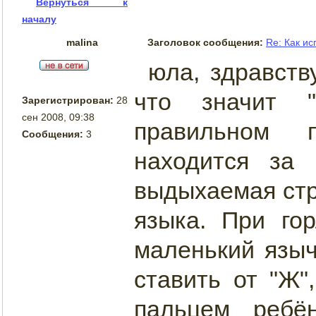
Вернуться к
началу
malina
Заголовок сообщения:
Re: Как и
юла, здравств
что значит 
Зарегистрирован:
28
сен 2008, 09:38
правильном 
Сообщения:
3
находится за 
выдыхаемая стр
языка. При го
маленький языч
ставить от "Ж
пальцем ребё