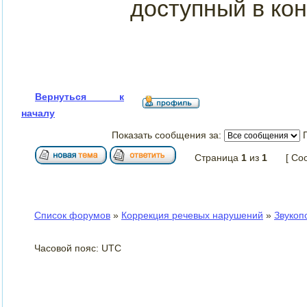
доступный в кон
Вернуться к
началу
Показать сообщения за:
Страница
1
из
1
[ Со
Список форумов
»
Коррекция речевых нарушений
»
Звукоп
Часовой пояс: UTC