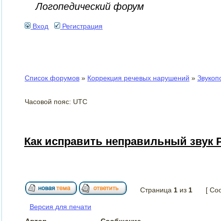
Логопедический форум
Вход
Регистрация
Список форумов
»
Коррекция речевых нарушений
»
Звукоп
Часовой пояс: UTC
Как исправить неправильный звук 
Страница
1
из
1
[ Со
Версия для печати
Автор
Сообщение