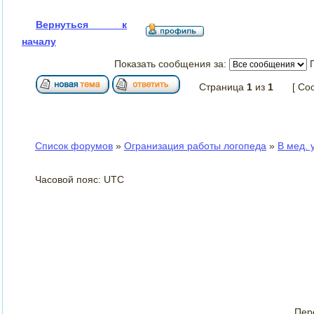
Вернуться к
началу
Показать сообщения за:
Страница
1
из
1
[ Со
Список форумов
»
Огранизация работы логопеда
»
В мед. 
Часовой пояс: UTC
Пер