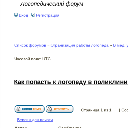
Логопедический форум
Вход
Регистрация
Список форумов
»
Огранизация работы логопеда
»
В мед. 
Часовой пояс: UTC
Как попасть к логопеду в поликлин
Страница
1
из
1
[ Со
Версия для печати
Автор
Сообщение