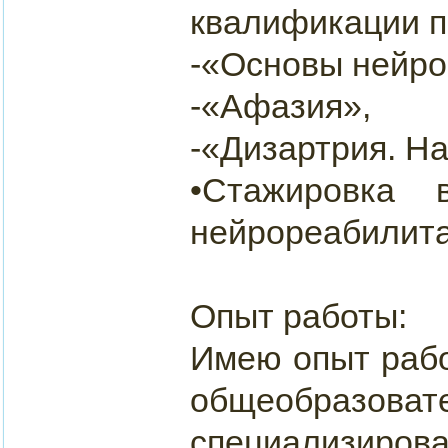
квалификации п
-«Основы нейро
-«Афазия»,
-«Дизартрия. Н
•Стажировка
нейрореабилитац
Опыт работы:
Имею опыт рабо
общеобразов
специализиро