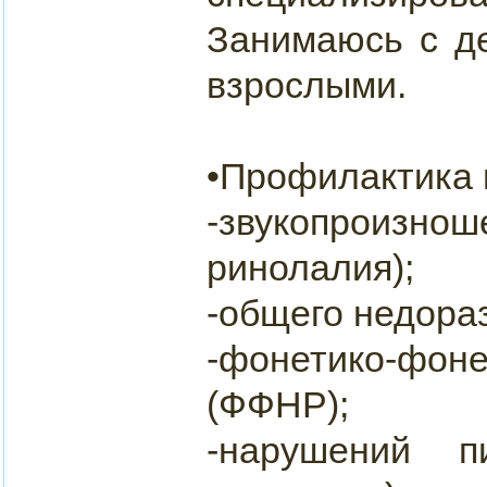
Занимаюсь с де
взрослыми.
•Профилактика 
-звукопроизн
ринолалия);
-общего недора
-фонетико-фон
(ФФНР);
-нарушений п