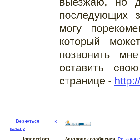
выезжаю, но д
последующих з
могу порекоме
который може
позвонить мне
оставить сво
странице -
http:
Вернуться к
началу
logoped.org
Заголовок сообщения:
Re: логоп