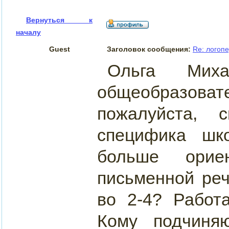
Вернуться к
началу
Guest
Заголовок сообщения:
Re: логоп
Ольга Мих
общеобразова
пожалуйста,
специфика шк
больше орие
письменной реч
во 2-4? Работ
Кому подчиняю