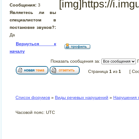
[img]https://i.im
Сообщения:
3
Являетесь ли вы
специалистом в
постановке звуков?:
Да
Вернуться к
началу
Показать сообщения за:
Страница
1
из
1
[ Со
Список форумов
»
Виды речевых нарушений
»
Нарушения п
Часовой пояс: UTC