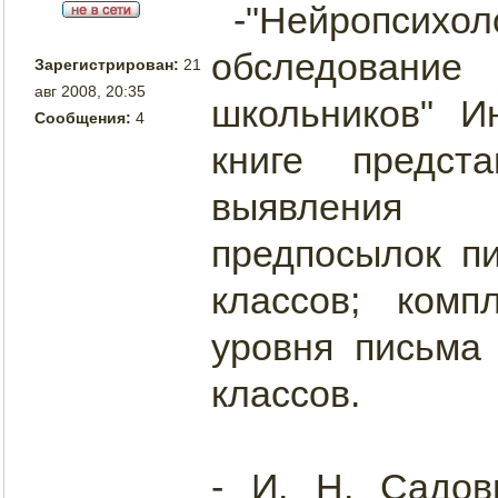
-"Нейропси
обследовани
Зарегистрирован:
21
авг 2008, 20:35
школьников" И
Сообщения:
4
книге предст
выявления 
предпосылок п
классов; комп
уровня письма 
классов.
- И. Н. Садов