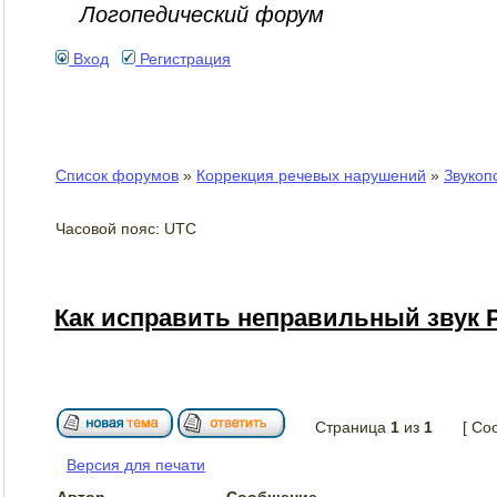
Логопедический форум
Вход
Регистрация
Список форумов
»
Коррекция речевых нарушений
»
Звукоп
Часовой пояс: UTC
Как исправить неправильный звук 
Страница
1
из
1
[ Со
Версия для печати
Автор
Сообщение