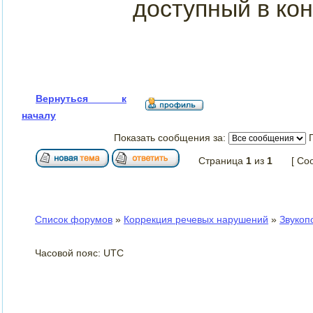
доступный в кон
Вернуться к
началу
Показать сообщения за:
Страница
1
из
1
[ Со
Список форумов
»
Коррекция речевых нарушений
»
Звукоп
Часовой пояс: UTC