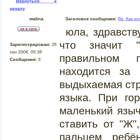
Вернуться к
началу
malina
Заголовок сообщения:
Re: Как и
юла, здравств
что значит 
Зарегистрирован:
28
сен 2008, 09:38
правильном 
Сообщения:
3
находится за 
выдыхаемая стр
языка. При го
маленький языч
ставить от "Ж
пальцем ребё